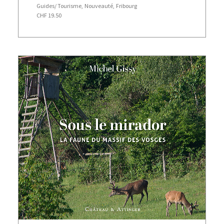
Guides/ Tourisme
,
Nouveauté
,
Fribourg
CHF
19.50