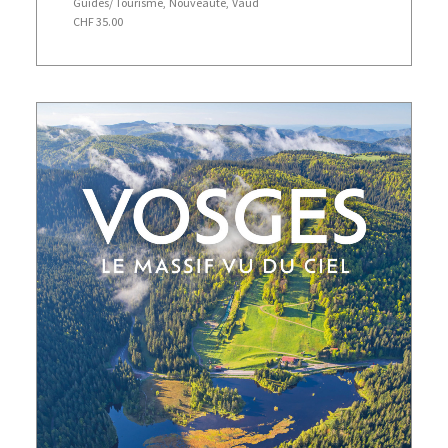
Guides/ Tourisme
,
Nouveauté
,
Vaud
CHF
35.00