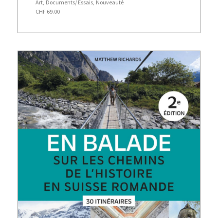
Art
,
Documents/ Essais
,
Nouveauté
CHF
69.00