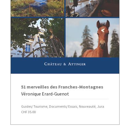
AJOUTER AU PANIER
51 merveilles des Franches-Montagnes
Véronique Erard-Guenot
Guides/ Tourisme
,
Documents/ Essais
,
Nouveauté
,
Jura
CHF
35.00