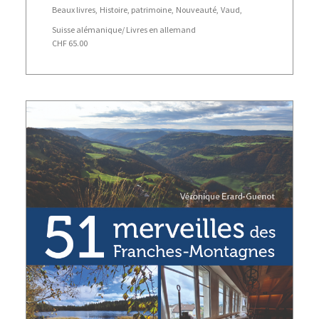
Beaux livres
,
Histoire, patrimoine
,
Nouveauté
,
Vaud
,
Suisse alémanique/ Livres en allemand
CHF
65.00