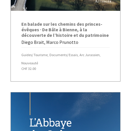
AJOUTER AU PANIER
En balade sur les chemins des princes-
évêques · De Bâle à Bienne, à la
découverte de l’histoire et du patrimoine
Diego Brait, Marco Prunotto
Guides/ Tourisme
,
Documents/ Essais
,
Arc Jurassien
,
Nouveauté
CHF
32.00