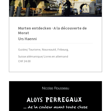
AJOUTER AU PANIER
Murten entdecken · A la découverte de
Morat
Urs Haenni
Guides/ Tourisme
,
Nouveauté
,
Fribourg
,
Suisse alémanique/ Livres en allemand
CHF
24.00