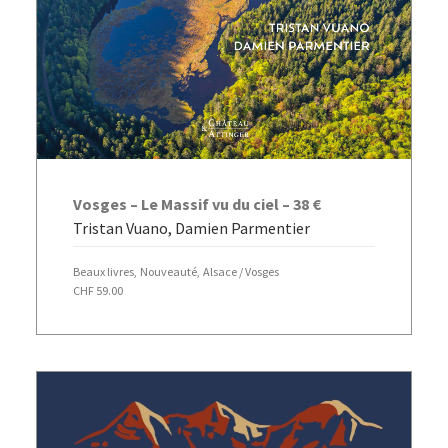
AJOUTER AU PANIER
Vosges – Le Massif vu du ciel – 38 €
Tristan Vuano, Damien Parmentier
Beaux livres
,
Nouveauté
,
Alsace / Vosges
CHF
59.00