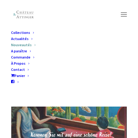
Collections
Actualités
Nouveautés
A paraître
Nouveautés
Commande
À Propos
Contact
Panier