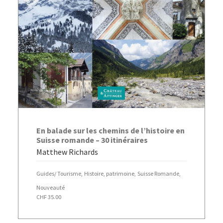
AJOUTER AU PANIER
En balade sur les chemins de l’histoire en
Suisse romande – 30 itinéraires
Matthew Richards
Guides/ Tourisme
,
Histoire, patrimoine
,
Suisse Romande
,
Nouveauté
CHF
35.00