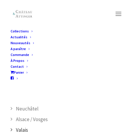
Collections
Actualités
Collections
Nouveautés
A paraître
Commande
À Propos
CATÉGORIES DE PRODUIT
Contact
Panier
Jura
Suisse alémanique/ Livres en allemand
Vaud
Neuchâtel
Alsace / Vosges
Valais