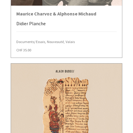
AJOUTER AU PANIER
Maurice Charvoz & Alphonse Michaud
Didier Planche
Documents/ Essais
,
Nouveauté
,
Valais
CHF
35.00