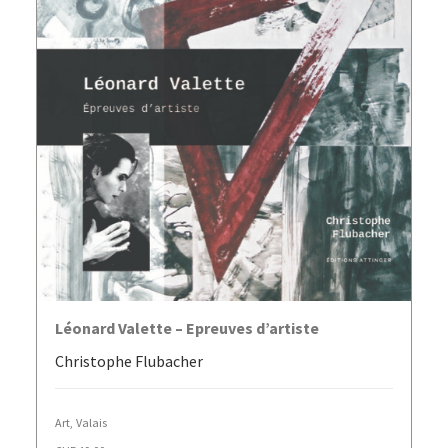
AJOUTER AU PANIER
Léonard Valette – Epreuves d’artiste
Christophe Flubacher
Art
,
Valais