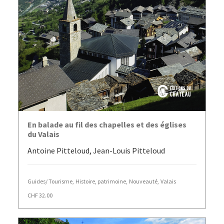
AJOUTER AU PANIER
En balade au fil des chapelles et des églises
du Valais
Antoine Pitteloud, Jean-Louis Pitteloud
Guides/ Tourisme
,
Histoire, patrimoine
,
Nouveauté
,
Valais
CHF
32.00