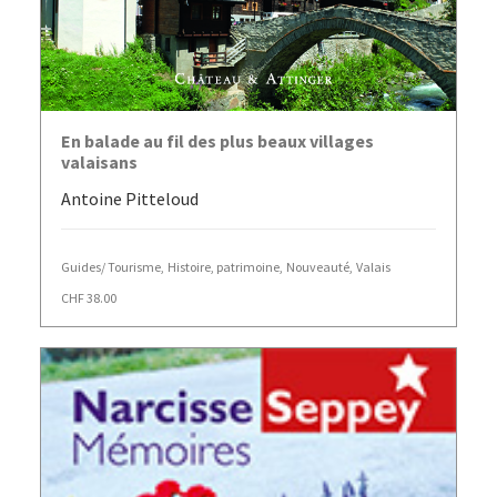
AJOUTER AU PANIER
En balade au fil des plus beaux villages
valaisans
Antoine Pitteloud
Guides/ Tourisme
,
Histoire, patrimoine
,
Nouveauté
,
Valais
CHF
38.00