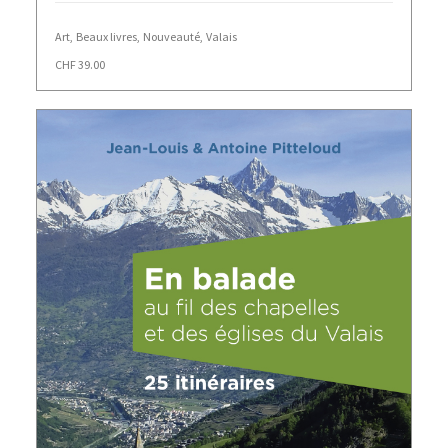
Art
,
Beaux livres
,
Nouveauté
,
Valais
CHF
39.00