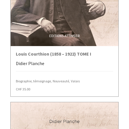
AJOUTER AU PANIER
Louis Courthion (1858 – 1922) TOME I
Didier Planche
Biographie, témoignage
,
Nouveauté
,
Valais
CHF
35.00