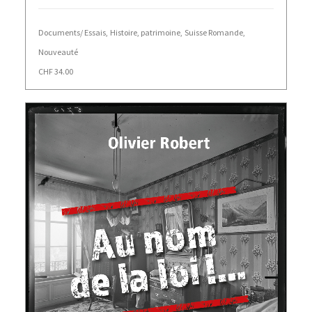
Documents/ Essais
,
Histoire, patrimoine
,
Suisse Romande
,
Nouveauté
CHF
34.00