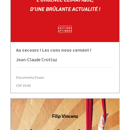
AJOUTER AU PANIER
Au secours ! Les cons nous cernent !
Jean-Claude Crottaz
Documents/ Essais
CHF
29.00