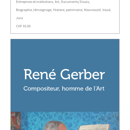
Entreprises et institutions
,
Art
,
Documents/ Essais
,
Biographie, témoignage
,
Histoire, patrimoine
,
Nouveauté
,
Vaud
,
Jura
CHF
55.00