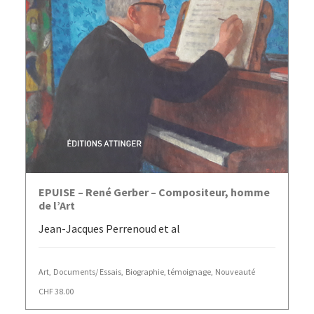
AJOUTER AU PANIER
EPUISE – René Gerber – Compositeur, homme
de l’Art
Jean-Jacques Perrenoud et al
Art
,
Documents/ Essais
,
Biographie, témoignage
,
Nouveauté
CHF
38.00