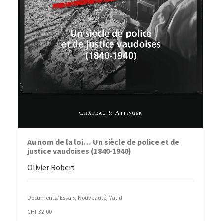
AJOUTER AU PANIER
Au nom de la loi… Un siècle de police et de
justice vaudoises (1840-1940)
Olivier Robert
Documents/ Essais
,
Nouveauté
,
Vaud
CHF
32.00