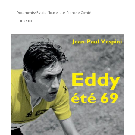
Documents/ Essais
,
Nouveauté
,
Franche-Comté
CHF
27.00