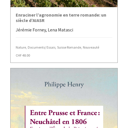
AJOUTER AU PANIER
Enraciner l’agronomie en terre romande: un
siècle d’AIASR
Jérémie Forney, Lena Matasci
Nature
,
Documents/ Essais
,
Suisse Romande
,
Nouveauté
CHF
48.00