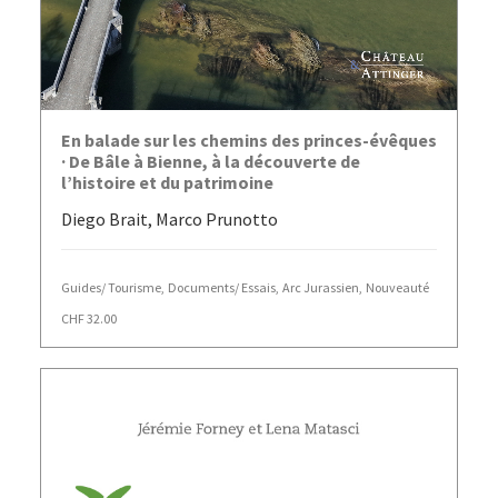
AJOUTER AU PANIER
En balade sur les chemins des princes-évêques
· De Bâle à Bienne, à la découverte de
l’histoire et du patrimoine
Diego Brait, Marco Prunotto
Guides/ Tourisme
,
Documents/ Essais
,
Arc Jurassien
,
Nouveauté
CHF
32.00