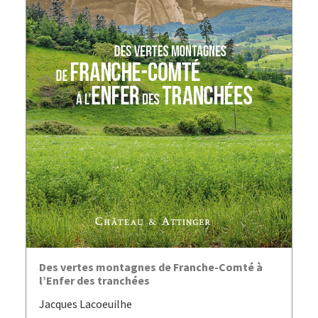
AJOUTER AU PANIER
Des vertes montagnes de Franche-Comté à
l’Enfer des tranchées
Jacques Lacoeuilhe