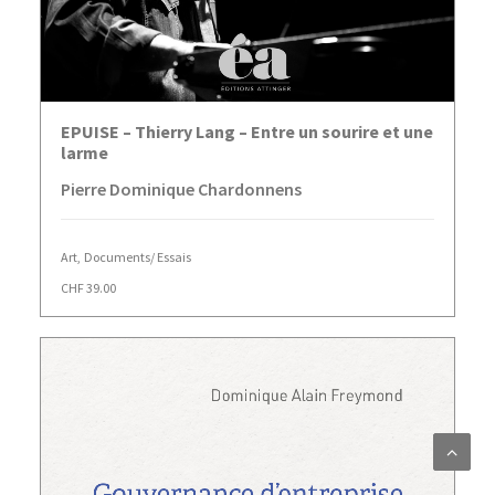
AJOUTER AU PANIER
EPUISE – Thierry Lang – Entre un sourire et une
larme
Pierre Dominique Chardonnens
Art
,
Documents/ Essais
CHF
39.00