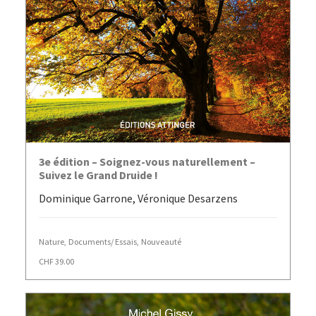
AJOUTER AU PANIER
3e édition – Soignez-vous naturellement –
Suivez le Grand Druide !
Dominique Garrone, Véronique Desarzens
Nature
,
Documents/ Essais
,
Nouveauté
CHF
39.00