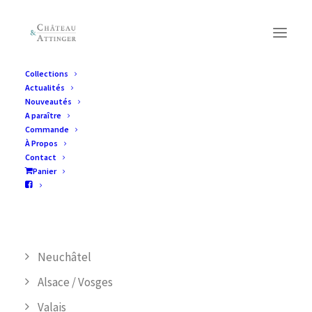
Collections
Actualités
Collections
Nouveautés
A paraître
Commande
À Propos
CATÉGORIES DE PRODUIT
Contact
Panier
Jura
Suisse alémanique/ Livres en allemand
Vaud
Neuchâtel
Alsace / Vosges
Valais