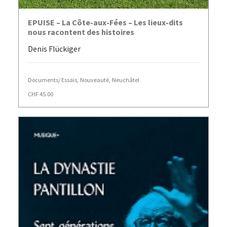
AJOUTER AU PANIER
EPUISE – La Côte-aux-Fées – Les lieux-dits
nous racontent des histoires
Denis Flückiger
Documents/ Essais
,
Nouveauté
,
Neuchâtel
CHF
45.00