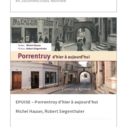
Art
,
Documents/ Essais
,
Neuchâtel
AJOUTER AU PANIER
EPUISE – Porrentruy d’hier à aujourd’hui
Michel Hauser, Robert Siegenthaler