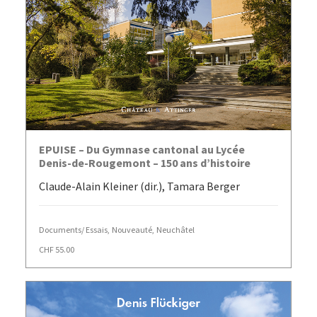
AJOUTER AU PANIER
EPUISE – Du Gymnase cantonal au Lycée
Denis-de-Rougemont – 150 ans d’histoire
Claude-Alain Kleiner (dir.), Tamara Berger
Documents/ Essais
,
Nouveauté
,
Neuchâtel
CHF
55.00