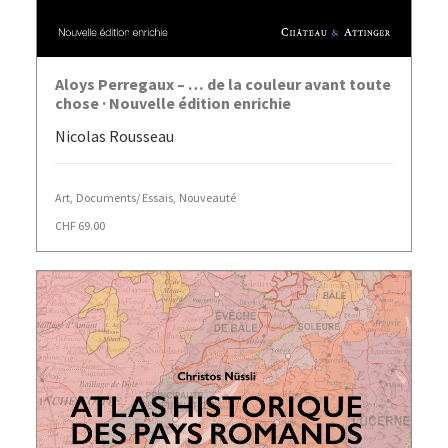
AJOUTER AU PANIER
Aloys Perregaux – … de la couleur avant toute
chose · Nouvelle édition enrichie
Nicolas Rousseau
Art
,
Documents/ Essais
,
Nouveauté
CHF
69.00