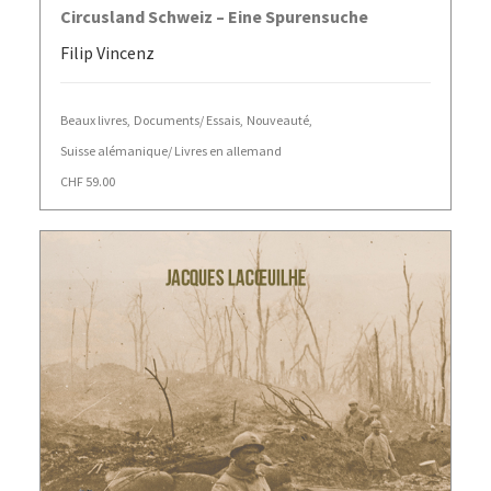
AJOUTER AU PANIER
Circusland Schweiz – Eine Spurensuche
Filip Vincenz
Beaux livres
,
Documents/ Essais
,
Nouveauté
,
Suisse alémanique/ Livres en allemand
CHF
59.00