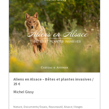
AJOUTER AU PANIER
Aliens en Alsace – Bêtes et plantes invasives /
25 €
Michel Gissy
Nature
,
Documents/ Essais
,
Nouveauté
,
Alsace / Vosges