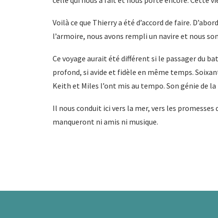
celle qui nous a fait et nous porte encore. Cette v
Voilà ce que Thierry a été d’accord de faire. D’abor
l’armoire, nous avons rempli un navire et nous so
Ce voyage aurait été différent si le passager du batea
profond, si avide et fidèle en même temps. Soixan
Keith et Miles l’ont mis au tempo. Son génie de la
Il nous conduit ici vers la mer, vers les promesses 
manqueront ni amis ni musique.