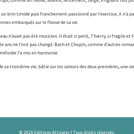
ie qui, comme un fleuve, avance, lentement, large, irriguant nos jo
d un brin timide puis franchement passionné par l’exercice, il n’a pa
mmes embarqués sur le fleuve de sa vie.
u n’avait pas été musicien. Il était si petit, Thierry, si fragile et fo
te ans ne l’ont pas changé. Bach et Chopin, comme d’autres romanti
 mélodie l’a mis en harmonie.
de sa troisième vie, bâtie sur les valeurs des deux premières, une vi
© 2020 Editions Attinger | Tous droits réservés.