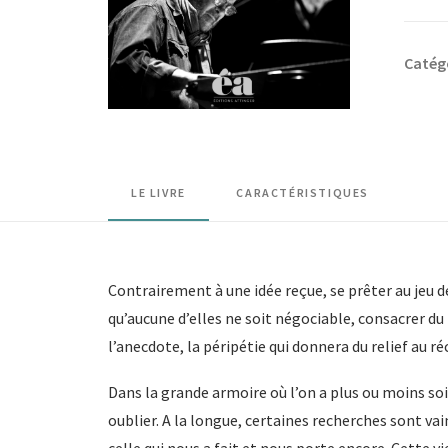
EPUIS
-
Catég
Thierr
Lang
-
Entre
un
LE LIVRE
CARACTÉRISTIQUES
sourir
et
une
Contrairement à une idée reçue, se prêter au jeu de
larme
qu’aucune d’elles ne soit négociable, consacrer du 
l’anecdote, la péripétie qui donnera du relief au 
Dans la grande armoire où l’on a plus ou moins soi
oublier. A la longue, certaines recherches sont vai