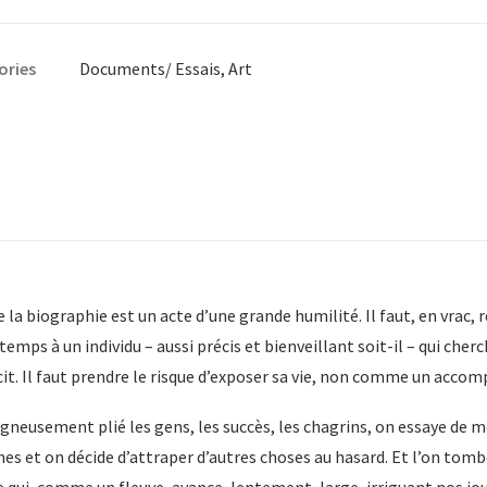
E
ories
Documents/ Essais
,
Art
y
e
 la biographie est un acte d’une grande humilité. Il faut, en vrac, r
temps à un individu – aussi précis et bienveillant soit-il – qui che
récit. Il faut prendre le risque d’exposer sa vie, non comme un ac
gneusement plié les gens, les succès, les chagrins, on essaye de m
nes et on décide d’attraper d’autres choses au hasard. Et l’on tombe 