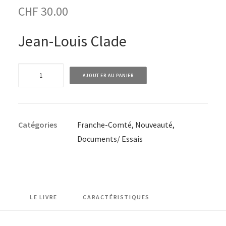
CHF
30.00
Jean-Louis Clade
quantité
AJOUTER AU PANIER
de
La
paysannerie
Catégories
Franche-Comté
,
Nouveauté
,
comtoise
Documents/ Essais
-
De
la
préhistoire
à
LE LIVRE
CARACTÉRISTIQUES
nos
jours