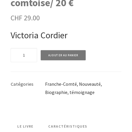
comtoise/ 20 €
CHF
29.00
Victoria Cordier
quantité
AJOUTER AU PANIER
de
2e
édition
Catégories
Franche-Comté
,
Nouveauté
,
-
Biographie, témoignage
Ce
que
je
n'oublierai
jamais
LE LIVRE
CARACTÉRISTIQUES