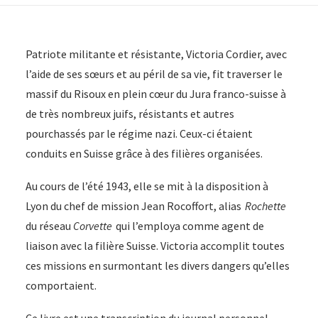
-
Journal
d'une
Patriote militante et résistante, Victoria Cordier, avec
résistante
l’aide de ses sœurs et au péril de sa vie, fit traverser le
comtoise/
massif du Risoux en plein cœur du Jura franco-suisse à
20
de très nombreux juifs, résistants et autres
€
pourchassés par le régime nazi. Ceux-ci étaient
conduits en Suisse grâce à des filières organisées.
Au cours de l’été 1943, elle se mit à la disposition à
Lyon du chef de mission Jean Rocoffort, alias
Rochette
du réseau
Corvette
qui l’employa comme agent de
liaison avec la filière Suisse. Victoria accomplit toutes
ces missions en surmontant les divers dangers qu’elles
comportaient.