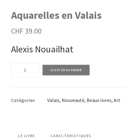
Aquarelles en Valais
CHF
39.00
Alexis Nouailhat
quantité
AJOUTER AU PANIER
de
Aquarelles
en
Catégories
Valais
,
Nouveauté
,
Beaux livres
,
Art
Valais
LE LIVRE
CARACTÉRISTIQUES