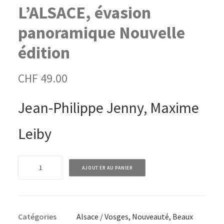
L’ALSACE, évasion
panoramique Nouvelle
édition
CHF
49.00
Jean-Philippe Jenny, Maxime
Leiby
quantité
AJOUTER AU PANIER
de
L'ALSACE,
évasion
Catégories
Alsace / Vosges
,
Nouveauté
,
Beaux
panoramique