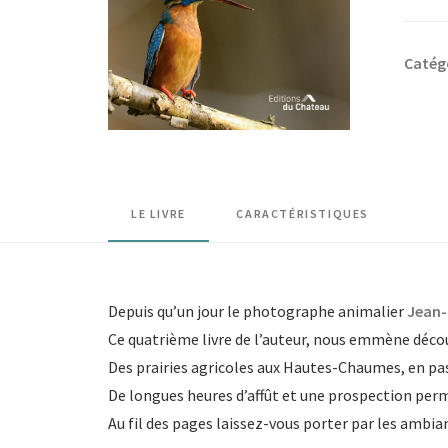
Voyag
dans
Catég
les
Haute
Vosge
sauva
LE LIVRE
CARACTÉRISTIQUES
Depuis qu’un jour le photographe animalier
Jean-
Ce quatrième livre de l’auteur, nous emmène décou
Des prairies agricoles aux Hautes-Chaumes, en passa
De longues heures d’affût et une prospection perm
Au fil des pages laissez-vous porter par les ambian