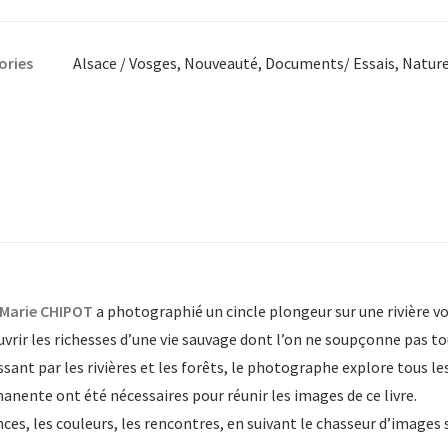
e
ories
Alsace / Vosges
,
Nouveauté
,
Documents/ Essais
,
Natur
s-
s
ges
Marie CHIPOT
a photographié un cincle plongeur sur une rivière vos
vrir les richesses d’une vie sauvage dont l’on ne soupçonne pas to
nt par les rivières et les forêts, le photographe explore tous les 
anente ont été nécessaires pour réunir les images de ce livre.
ces, les couleurs, les rencontres, en suivant le chasseur d’images 