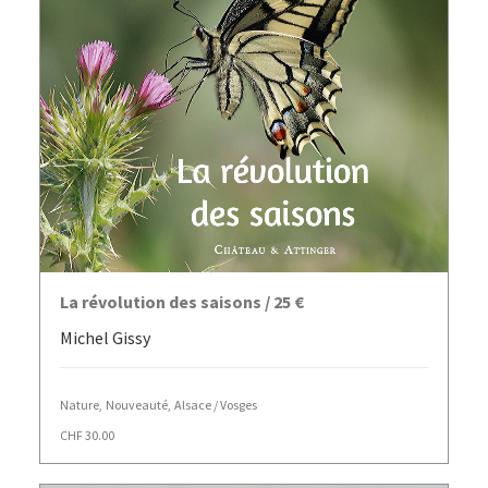
AJOUTER AU PANIER
La révolution des saisons / 25 €
Michel Gissy
Nature
,
Nouveauté
,
Alsace / Vosges
CHF
30.00