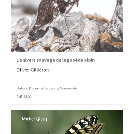
AJOUTER AU PANIER
L’univers sauvage du lagopède alpin
Olivier Gilliéron
Nature
,
Documents/ Essais
,
Nouveauté
CHF
48.00