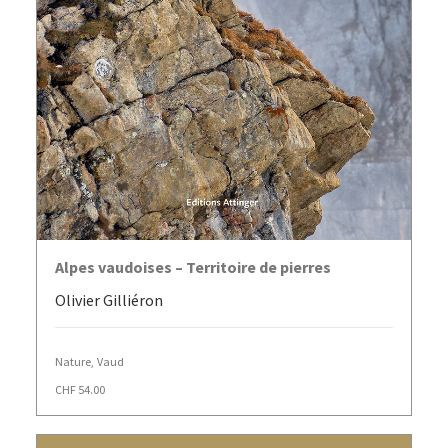
AJOUTER AU PANIER
Alpes vaudoises – Territoire de pierres
Olivier Gilliéron
Nature
,
Vaud
CHF
54.00