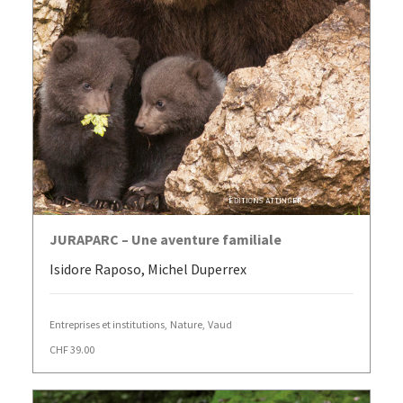
AJOUTER AU PANIER
JURAPARC – Une aventure familiale
Isidore Raposo, Michel Duperrex
Entreprises et institutions
,
Nature
,
Vaud
CHF
39.00