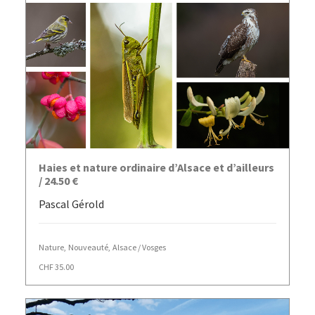
AJOUTER AU PANIER
Haies et nature ordinaire d’Alsace et d’ailleurs
/ 24.50 €
Pascal Gérold
Nature
,
Nouveauté
,
Alsace / Vosges
CHF
35.00