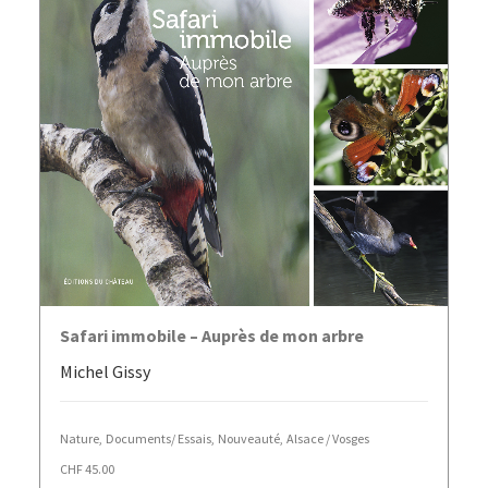
AJOUTER AU PANIER
Safari immobile – Auprès de mon arbre
Michel Gissy
Nature
,
Documents/ Essais
,
Nouveauté
,
Alsace / Vosges
CHF
45.00