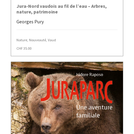
AJOUTER AU PANIER
Jura-Nord vaudois au fil de l’eau – Arbres,
nature, patrimoine
Georges Pury
Nature
,
Nouveauté
,
Vaud
CHF
35.00