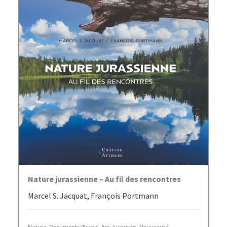
AJOUTER AU PANIER
Nature jurassienne – Au fil des rencontres
Marcel S. Jacquat, François Portmann
Nature
,
Documents/ Essais
,
Arc Jurassien
,
Nouveauté