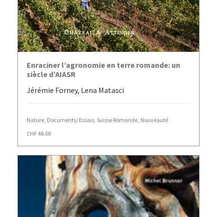
AJOUTER AU PANIER
Enraciner l’agronomie en terre romande: un
siècle d’AIASR
Jérémie Forney, Lena Matasci
Nature
,
Documents/ Essais
,
Suisse Romande
,
Nouveauté
CHF
48.00