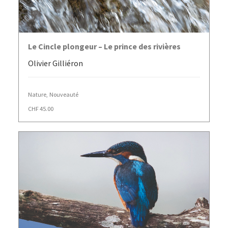
AJOUTER AU PANIER
Le Cincle plongeur – Le prince des rivières
Olivier Gilliéron
Nature
,
Nouveauté
CHF
45.00