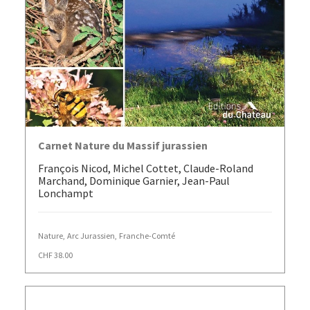
AJOUTER AU PANIER
Carnet Nature du Massif jurassien
François Nicod, Michel Cottet, Claude-Roland
Marchand, Dominique Garnier, Jean-Paul
Lonchampt
Nature
,
Arc Jurassien
,
Franche-Comté
CHF
38.00