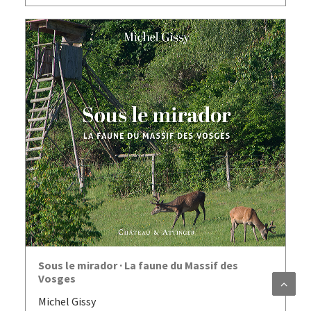
AJOUTER AU PANIER
Sous le mirador · La faune du Massif des
Vosges
Michel Gissy