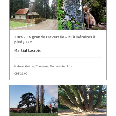
AJOUTER AU PANIER
Jura – La grande traversée – 21 itinéraires à
pied / 22 €
Martial Lacroix
Nature
,
Guides/ Tourisme
,
Nouveauté
,
Jura
CHF
29.00