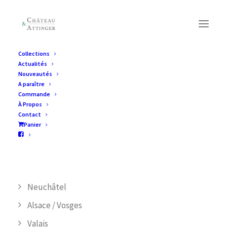
Collections
Actualités
Collections
Nouveautés
A paraître
Commande
À Propos
CATÉGORIES DE PRODUIT
Contact
Panier
Jura
Suisse alémanique/ Livres en allemand
Vaud
Neuchâtel
Alsace / Vosges
Valais