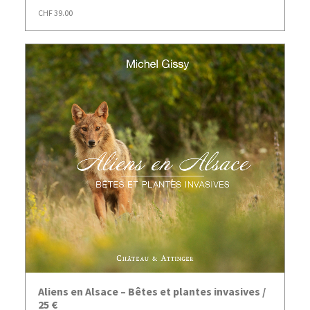
CHF
39.00
AJOUTER AU PANIER
Aliens en Alsace – Bêtes et plantes invasives /
25 €