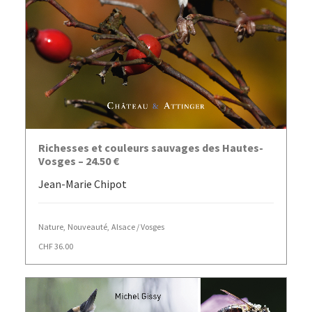
AJOUTER AU PANIER
Richesses et couleurs sauvages des Hautes-
Vosges – 24.50 €
Jean-Marie Chipot
Nature
,
Nouveauté
,
Alsace / Vosges
CHF
36.00