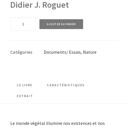
Didier J. Roguet
quantité
AJOUTER AU PANIER
de
Symboles
et
Catégories
Documents/ Essais
,
Nature
sentiments
-
Secrets
de
plantes
LE LIVRE
CARACTÉRISTIQUES
EXTRAIT
Le monde végétal illumine nos existences et nos