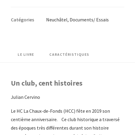
Le
HC
Catégories
Neuchâtel
,
Documents/ Essais
La
Chaux-
de-
Fonds
1919
LE LIVRE
CARACTÉRISTIQUES
-
2019
Un club, cent histoires
Julian Cervino
Le HC La Chaux-de-Fonds (HCC) fête en 2019 son
centième anniversaire. Ce club historique a traversé
des époques très différentes durant son histoire