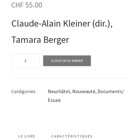
CHF
55.00
Claude-Alain Kleiner (dir.),
Tamara Berger
quantité
AJOUTER AU PANIER
de
EPUISE
-
Catégories
Neuchâtel
,
Nouveauté
,
Documents/
Du
Essais
Gymnase
cantonal
au
Lycée
Denis-
LE LIVRE
CARACTÉRISTIQUES