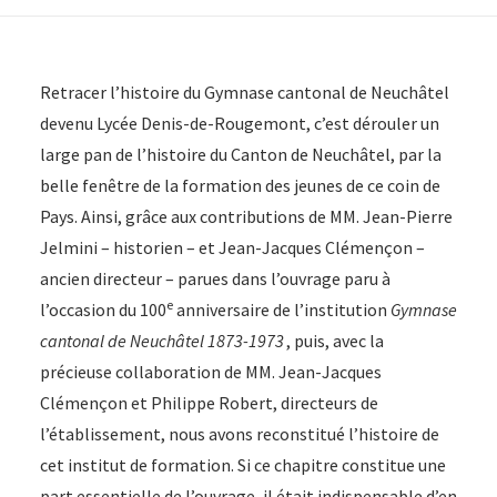
de-
Rougemont
-
Retracer l’histoire du Gymnase cantonal de Neuchâtel
150
devenu Lycée Denis-de-Rougemont, c’est dérouler un
ans
large pan de l’histoire du Canton de Neuchâtel, par la
d’histoire
belle fenêtre de la formation des jeunes de ce coin de
Pays. Ainsi, grâce aux contributions de MM. Jean-Pierre
Jelmini – historien – et Jean-Jacques Clémençon –
ancien directeur – parues dans l’ouvrage paru à
e
l’occasion du 100
anniversaire de l’institution
Gymnase
cantonal de Neuchâtel 1873-1973
, puis, avec la
précieuse collaboration de MM. Jean-Jacques
Clémençon et Philippe Robert, directeurs de
l’établissement, nous avons reconstitué l’histoire de
cet institut de formation. Si ce chapitre constitue une
part essentielle de l’ouvrage, il était indispensable d’en