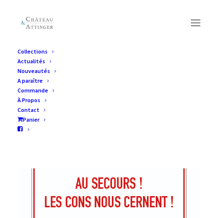
Collections
Actualités
Nouveautés
A paraître
Commande
À Propos
Contact
Panier