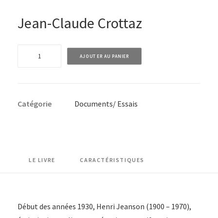
Jean-Claude Crottaz
quantité
AJOUTER AU PANIER
de
Au
secours
Catégorie
Documents/ Essais
!
Les
cons
nous
cernent
LE LIVRE
CARACTÉRISTIQUES
!
Début des années 1930, Henri Jeanson (1900 – 1970),