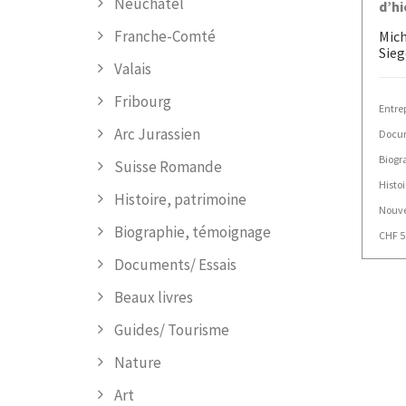
Neuchâtel
d’hi
Franche-Comté
Mich
Sieg
Valais
Fribourg
Entrep
Arc Jurassien
Docum
Biogr
Suisse Romande
Histo
Histoire, patrimoine
Nouv
Biographie, témoignage
CHF
5
Documents/ Essais
Beaux livres
Guides/ Tourisme
Nature
Art