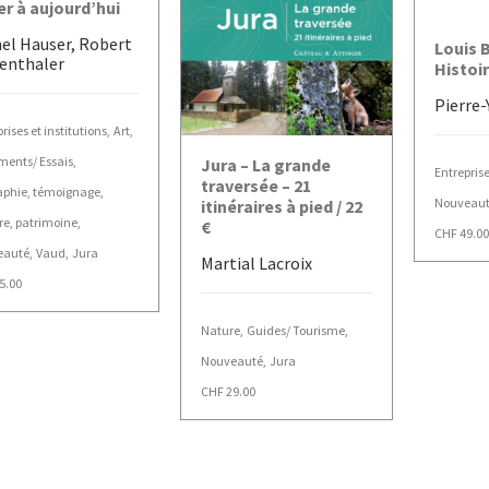
er à aujourd’hui
el Hauser, Robert
AJOU
Louis 
enthaler
Histoi
Pierre-
rises et institutions
,
Art
,
AJOUTER AU PANIER
ents/ Essais
,
Jura – La grande
Entreprise
traversée – 21
aphie, témoignage
,
Nouveau
itinéraires à pied / 22
ire, patrimoine
,
€
CHF
49.00
eauté
,
Vaud
,
Jura
Martial Lacroix
5.00
Nature
,
Guides/ Tourisme
,
Nouveauté
,
Jura
CHF
29.00