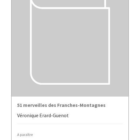
LIRE LA SUITE
51 merveilles des Franches-Montagnes
Véronique Erard-Guenot
A paraître