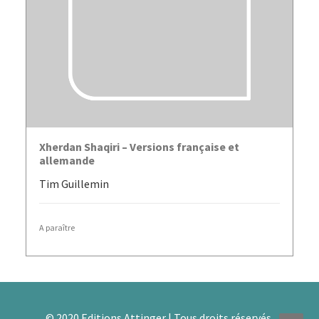
LIRE LA SUITE
Xherdan Shaqiri – Versions française et
allemande
Tim Guillemin
A paraître
© 2020 Editions Attinger | Tous droits réservés.