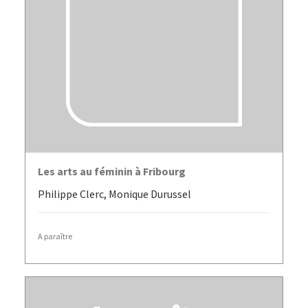
LIRE LA SUITE
Les arts au féminin à Fribourg
Philippe Clerc, Monique Durussel
A paraître