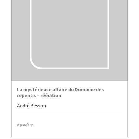
LIRE LA SUITE
La mystérieuse affaire du Domaine des
repentis – réédition
André Besson
A paraître