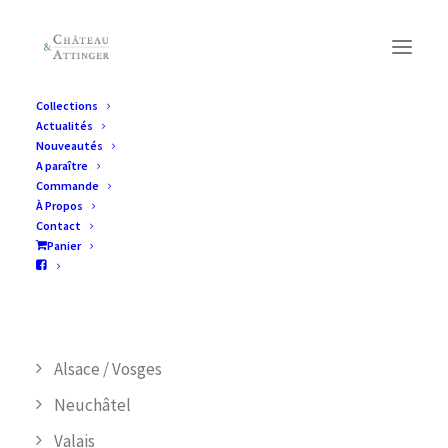
Collections
Actualités
Collections
Nouveautés
A paraître
Commande
À Propos
CATÉGORIES DE PRODUIT
Contact
Panier
Jura
Suisse alémanique/ Livres en allemand
Vaud
Alsace / Vosges
Neuchâtel
Valais