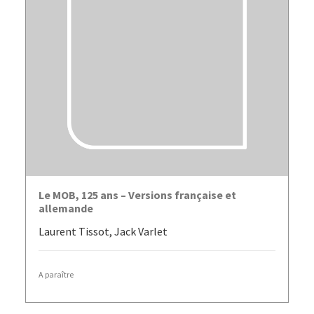
LIRE LA SUITE
Le MOB, 125 ans – Versions française et
allemande
Laurent Tissot, Jack Varlet
A paraître