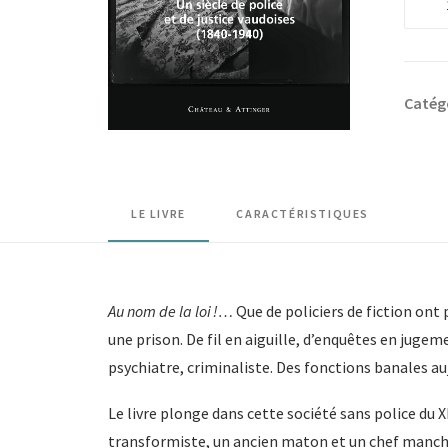
de
Au
nom
Catég
de
la
loi...
Un
LE LIVRE
CARACTÉRISTIQUES
siècle
de
police
et
Au nom de la loi
!…
Que de policiers de fiction ont 
de
une prison. De fil en aiguille, d’enquêtes en jugem
justice
psychiatre, criminaliste. Des fonctions banales a
vaudoi
Le livre plonge dans cette société sans police du X
(1840-
transformiste, un ancien maton et un chef manchot.
1940)