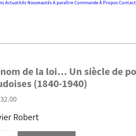
ns
Actualités
Nouveautés
A paraître
Commande
À Propos
Contact
nom de la loi… Un siècle de pol
udoises (1840-1940)
32.00
vier Robert
té