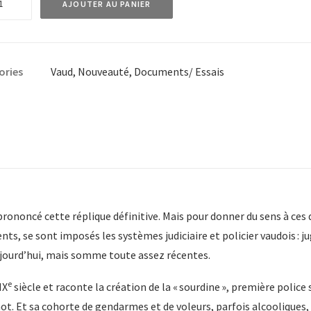
AJOUTER AU PANIER
ories
Vaud
,
Nouveauté
,
Documents/ Essais
prononcé cette réplique définitive. Mais pour donner du sens à ces 
ents, se sont imposés les systèmes judiciaire et policier vaudois : 
ujourd’hui, mais somme toute assez récentes.
ses
e
IX
siècle et raconte la création de la « sourdine », première police
 Et sa cohorte de gendarmes et de voleurs, parfois alcooliques, sou