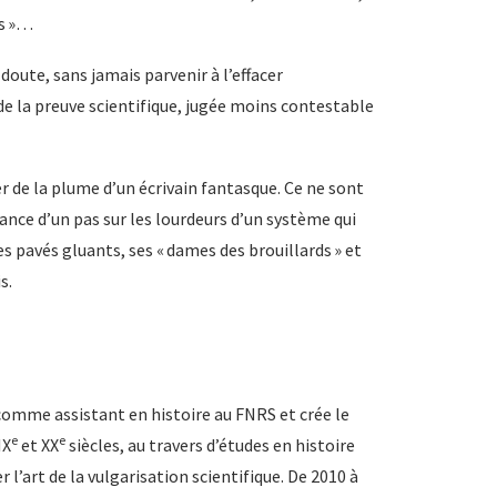
es »…
doute, sans jamais parvenir à l’effacer
 de la preuve scientifique, jugée moins contestable
r de la plume d’un écrivain fantasque. Ce ne sont
avance d’un pas sur les lourdeurs d’un système qui
s pavés gluants, ses « dames des brouillards » et
s.
 comme assistant en histoire au FNRS et crée le
e
e
IX
et XX
siècles, au travers d’études en histoire
r l’art de la vulgarisation scientifique. De 2010 à