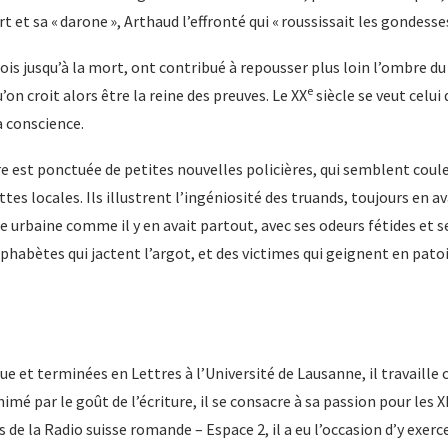
t et sa « darone », Arthaud l’effronté qui « roussissait les gondess
fois jusqu’à la mort, ont contribué à repousser plus loin l’ombre du 
e
u’on croit alors être la reine des preuves. Le XX
siècle se veut celui
 conscience.
e est ponctuée de petites nouvelles policières, qui semblent coule
ettes locales. Ils illustrent l’ingéniosité des truands, toujours en 
e urbaine comme il y en avait partout, avec ses odeurs fétides et se
lphabètes qui jactent l’argot, et des victimes qui geignent en patoi
e et terminées en Lettres à l’Université de Lausanne, il travaille
imé par le goût de l’écriture, il se consacre à sa passion pour les X
 de la Radio suisse romande – Espace 2, il a eu l’occasion d’y exerce