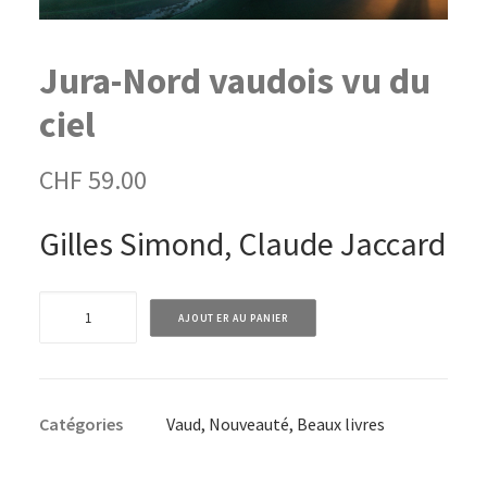
Jura-Nord vaudois vu du
ciel
CHF
59.00
Gilles Simond, Claude Jaccard
quantité
AJOUTER AU PANIER
de
Jura-
Nord
Catégories
Vaud
,
Nouveauté
,
Beaux livres
vaudois
vu