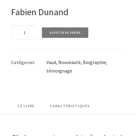
Fabien Dunand
quantité
AJOUTER AU PANIER
de
Jean-
Pierre
Catégories
Vaud
,
Nouveauté
,
Biographie,
Grin
témoignage
-
Fier
d'être
paysan
LE LIVRE
CARACTÉRISTIQUES