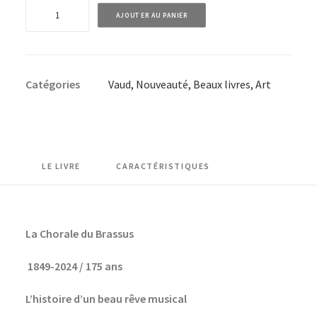
quantité
AJOUTER AU PANIER
de
La
Chorale
Catégories
Vaud
,
Nouveauté
,
Beaux livres
,
Art
du
Brassus
1849-
2024/
175
LE LIVRE
CARACTÉRISTIQUES
ans
-
L'histoire
La Chorale du Brassus
d'un
beau
1849-2024 / 175 ans
rêve
L’histoire d’un beau rêve musical
musical