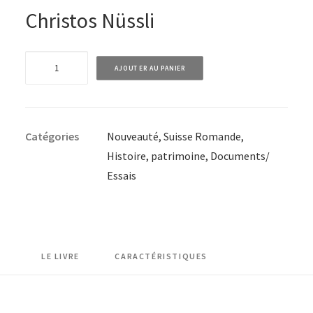
Christos Nüssli
quantité
AJOUTER AU PANIER
de
Atlas
historique
Catégories
Nouveauté
,
Suisse Romande
,
des
Histoire, patrimoine
,
Documents/
pays
Essais
romands
3e
édition
LE LIVRE
CARACTÉRISTIQUES