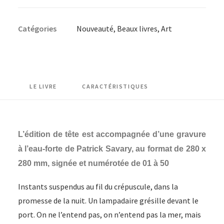
Patrick
Savary
Catégories
Nouveauté
,
Beaux livres
,
Art
-
L'instant
de
grâce
-
LE LIVRE
CARACTÉRISTIQUES
Edition
de
tête
L’édition de tête est accompagnée d’une gravure
signée
à l’eau-forte de Patrick Savary, au format de 280 x
et
280 mm, signée et numérotée de 01 à 50
numérotée
Instants suspendus au fil du crépuscule, dans la
promesse de la nuit. Un lampadaire grésille devant le
port. On ne l’entend pas, on n’entend pas la mer, mais