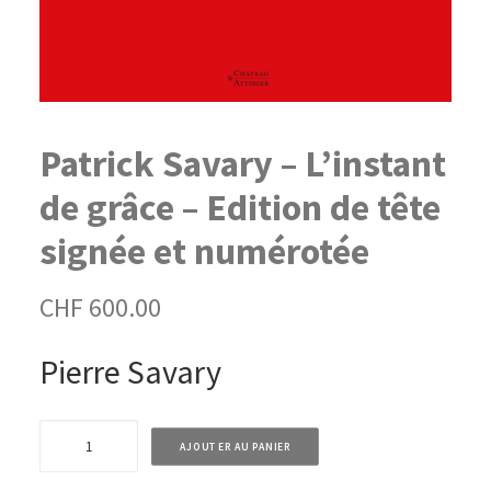
Patrick Savary – L’instant
de grâce – Edition de tête
signée et numérotée
CHF
600.00
Pierre Savary
quantité
AJOUTER AU PANIER
de