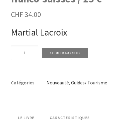
CHF
34.00
Martial Lacroix
quantité
AJOUTER AU PANIER
de
Cluny
-
Catégories
Nouveauté
,
Guides/ Tourisme
La
grande
traversée
-
35
LE LIVRE
CARACTÉRISTIQUES
itinéraires
franco-