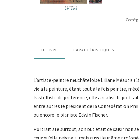
Lilian
Méaut
Catég
LE LIVRE
CARACTÉRISTIQUES
L’artiste-peintre neuchâteloise Liliane Méautis (
vie à la peinture, étant tout à la fois peintre, mé
Pastelliste de préférence, elle a réalisé le portra
entre autres le président de la Confédération Phil
ou encore le pianiste Edwin Fischer.
Portraitiste surtout, son but était de saisir non s
ceux qu’elle peignait, mais aussi leur âme profond