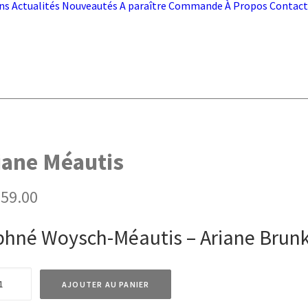
ns
Actualités
Nouveautés
A paraître
Commande
À Propos
Contact
liane Méautis
59.00
hné Woysch-Méautis – Ariane Brun
té
AJOUTER AU PANIER