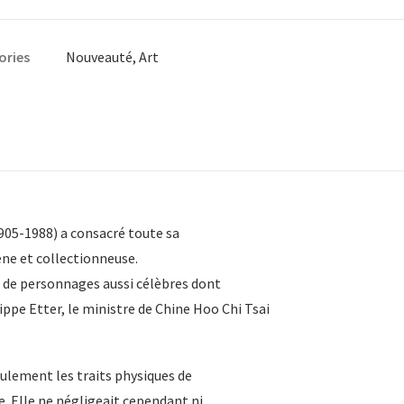
e
is
ories
Nouveauté
,
Art
1905-1988) a consacré toute sa
cène et collectionneuse.
it de personnages aussi célèbres dont
ippe Etter, le ministre de Chine Hoo Chi Tsai
eulement les traits physiques de
e. Elle ne négligeait cependant ni