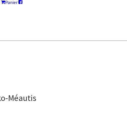
Panier
ko-Méautis