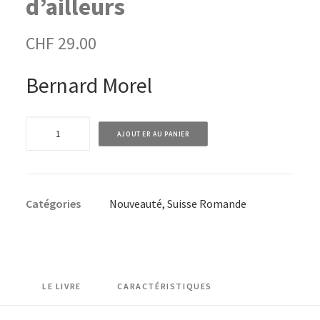
d’ailleurs
CHF
29.00
Bernard Morel
quantité
AJOUTER AU PANIER
de
A
vélo
Catégories
Nouveauté
,
Suisse Romande
par
monts
et
par
vaux
LE LIVRE
CARACTÉRISTIQUES
-