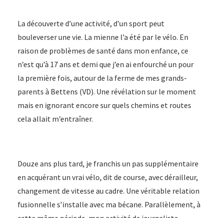
Sur
les
La découverte d’une activité, d’un sport peut
routes
bouleverser une vie. La mienne l’a été par le vélo. En
de
raison de problèmes de santé dans mon enfance, ce
Suisse
n’est qu’à 17 ans et demi que j’en ai enfourché un pour
romande
la première fois, autour de la ferme de mes grands-
et
parents à Bettens (VD). Une révélation sur le moment
d'ailleurs
mais en ignorant encore sur quels chemins et routes
cela allait m’entraîner.
Douze ans plus tard, je franchis un pas supplémentaire
en acquérant un vrai vélo, dit de course, avec dérailleur,
changement de vitesse au cadre. Une véritable relation
fusionnelle s’installe avec ma bécane. Parallèlement, à