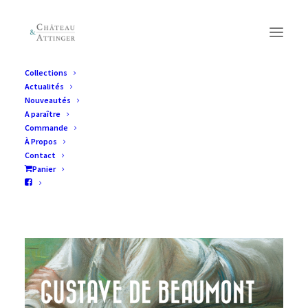
Collections
Actualités
Nouveautés
A paraître
Commande
À Propos
Contact
Panier