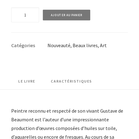
quantité
AJOUTER AU PANIER
de
EPUISE
-
Catégories
Nouveauté
,
Beaux livres
,
Art
Gustave
de
Beaumont
1851
-
LE LIVRE
CARACTÉRISTIQUES
1922
-
Peintre
Peintre reconnu et respecté de son vivant Gustave de
de
Beaumont est l’auteur d’une impressionnante
la
production d’œuvres composées d’huiles sur toile,
vie
d’aquarelles ou encore de fresques. Au cours de sa