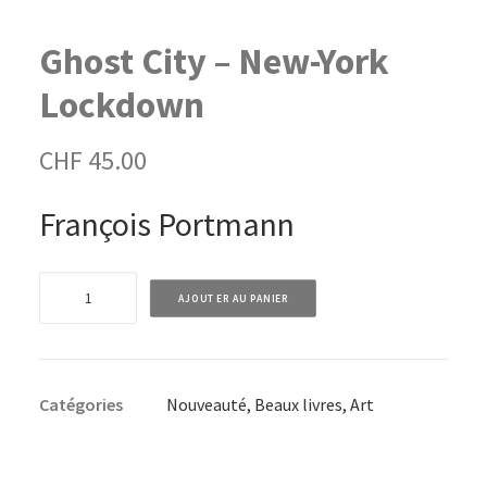
Ghost City – New-York
Lockdown
CHF
45.00
François Portmann
quantité
AJOUTER AU PANIER
de
Ghost
City
Catégories
Nouveauté
,
Beaux livres
,
Art
-
New-
York