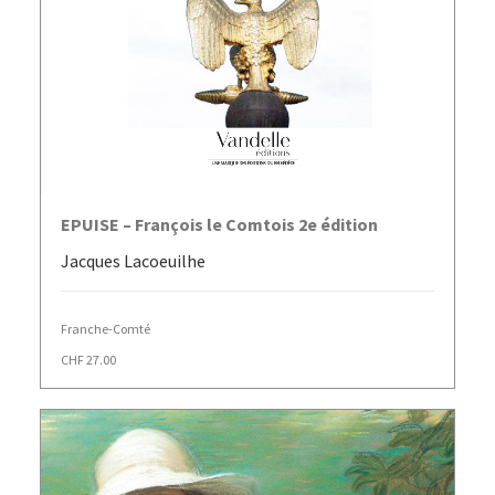
AJOUTER AU PANIER
EPUISE – François le Comtois 2e édition
Jacques Lacoeuilhe
Franche-Comté
CHF
27.00