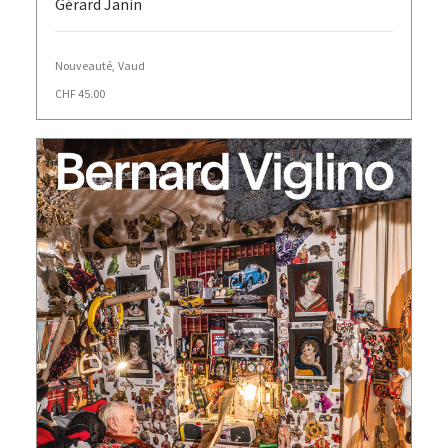
Gérard Janin
Nouveauté
,
Vaud
CHF
45.00