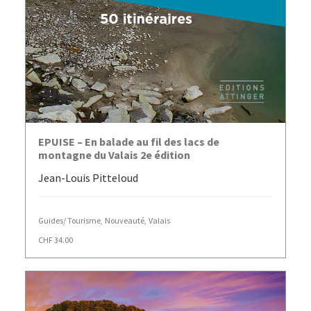
AJOUTER AU PANIER
EPUISE – En balade au fil des lacs de
montagne du Valais 2e édition
Jean-Louis Pitteloud
Guides/ Tourisme
,
Nouveauté
,
Valais
CHF
34.00