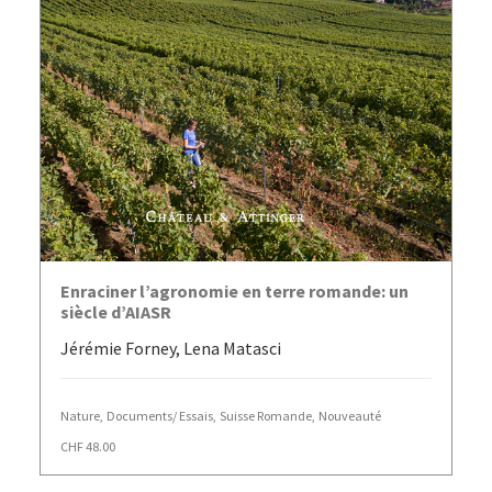
AJOUTER AU PANIER
Enraciner l’agronomie en terre romande: un
siècle d’AIASR
Jérémie Forney, Lena Matasci
Nature
,
Documents/ Essais
,
Suisse Romande
,
Nouveauté
CHF
48.00