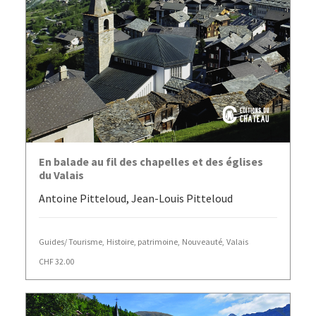
AJOUTER AU PANIER
En balade au fil des chapelles et des églises
du Valais
Antoine Pitteloud, Jean-Louis Pitteloud
Guides/ Tourisme
,
Histoire, patrimoine
,
Nouveauté
,
Valais
CHF
32.00