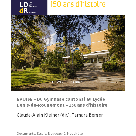
AJOUTER AU PANIER
EPUISE – Du Gymnase cantonal au Lycée
Denis-de-Rougemont – 150 ans d’histoire
Claude-Alain Kleiner (dir.), Tamara Berger
Documents/ Essais
,
Nouveauté
,
Neuchâtel