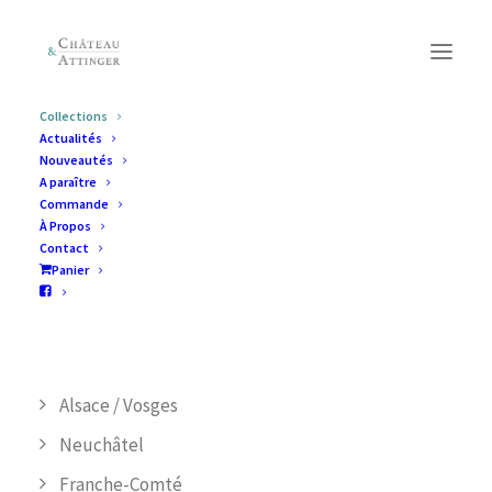
Collections
Actualités
Collections
Nouveautés
A paraître
Commande
À Propos
CATÉGORIES DE PRODUIT
Contact
Panier
Jura
Suisse alémanique/ Livres en allemand
Vaud
Alsace / Vosges
Neuchâtel
Franche-Comté