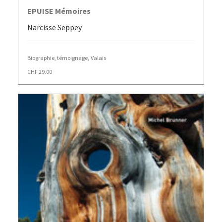
AJOUTER AU PANIER
EPUISE Mémoires
Narcisse Seppey
Biographie, témoignage
,
Valais
CHF
29.00