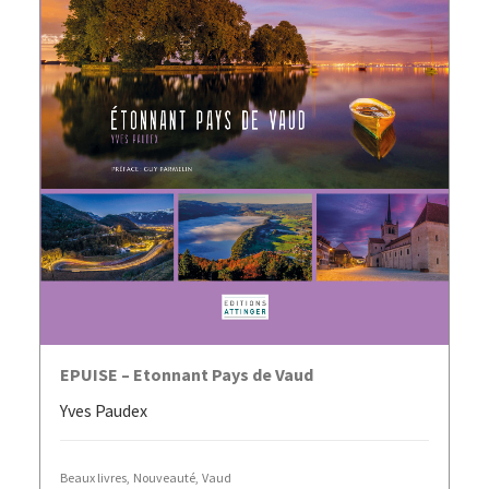
AJOUTER AU PANIER
EPUISE – Etonnant Pays de Vaud
Yves Paudex
Beaux livres
,
Nouveauté
,
Vaud