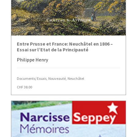
AJOUTER AU PANIER
Entre Prusse et France: Neuchâtel en 1806 –
Essai sur l’Etat de la Principauté
Philippe Henry
Documents/ Essais
,
Nouveauté
,
Neuchâtel
CHF
38.00