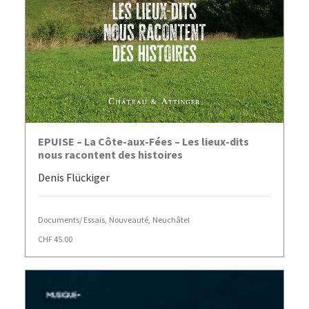
AJOUTER AU PANIER
EPUISE – La Côte-aux-Fées – Les lieux-dits
nous racontent des histoires
Denis Flückiger
Documents/ Essais
,
Nouveauté
,
Neuchâtel
CHF
45.00