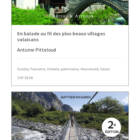
AJOUTER AU PANIER
En balade au fil des plus beaux villages
valaisans
Antoine Pitteloud
Guides/ Tourisme
,
Histoire, patrimoine
,
Nouveauté
,
Valais
CHF
38.00