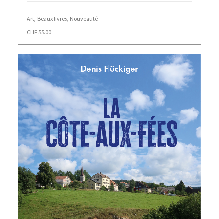
Art
,
Beaux livres
,
Nouveauté
CHF
55.00