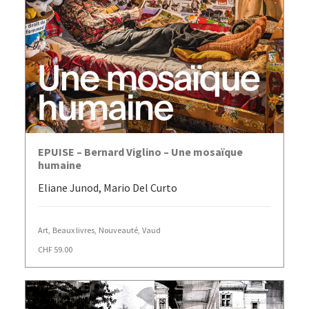
AJOUTER AU PANIER
EPUISE – Bernard Viglino – Une mosaïque
humaine
Eliane Junod, Mario Del Curto
Art
,
Beaux livres
,
Nouveauté
,
Vaud
CHF
59.00