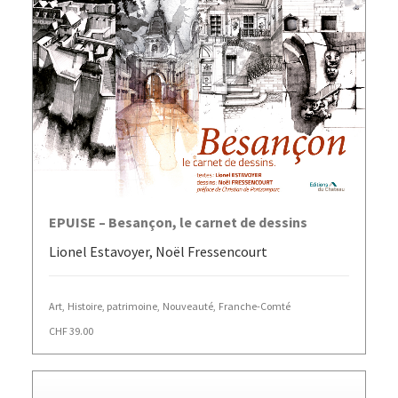
AJOUTER AU PANIER
EPUISE – Besançon, le carnet de dessins
Lionel Estavoyer, Noël Fressencourt
Art
,
Histoire, patrimoine
,
Nouveauté
,
Franche-Comté
CHF
39.00