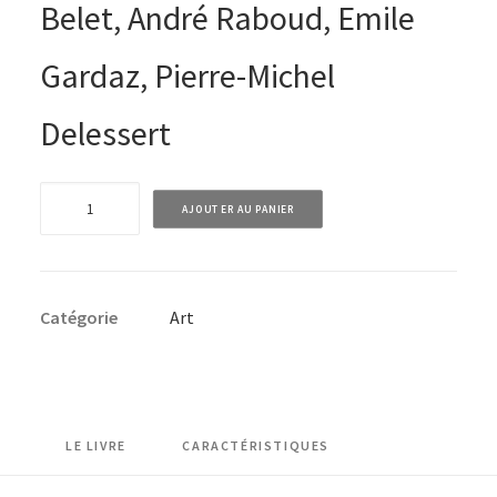
Belet, André Raboud, Emile
Gardaz, Pierre-Michel
Delessert
quantité
AJOUTER AU PANIER
de
Claude
Tièche
Catégorie
Art
-
Quand
l'art
abstrait
s'impose
LE LIVRE
CARACTÉRISTIQUES