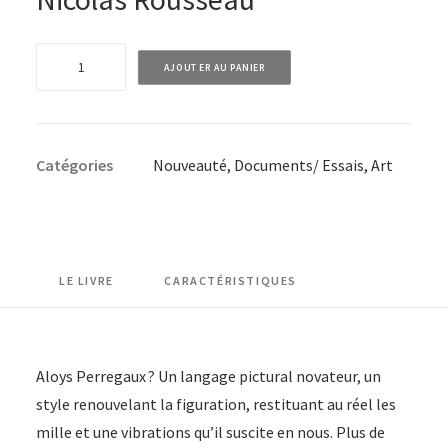
quantité
AJOUTER AU PANIER
de
Aloys
Perregaux
Catégories
Nouveauté
,
Documents/ Essais
,
Art
-
...
de
la
couleur
LE LIVRE
CARACTÉRISTIQUES
avant
toute
chose
Aloys Perregaux ? Un langage pictural novateur, un
·
style renouvelant la figuration, restituant au réel les
Nouvelle
mille et une vibrations qu’il suscite en nous. Plus de