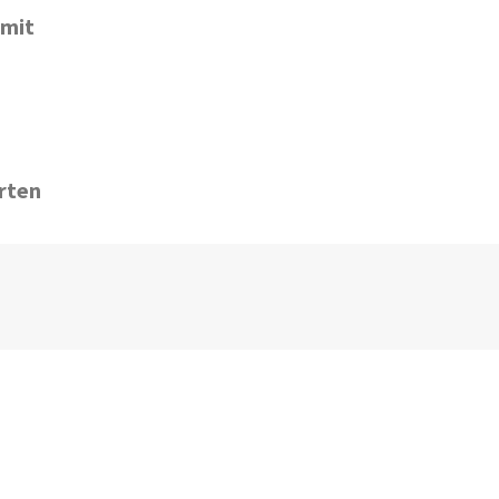
mit
rten